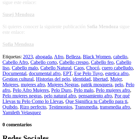
sigue este enlace:
Susej Mendoza
Si quieres conocer la siguiente publicación
Sofia Mendoza
sigue
este enlace:
Sofia Mendoza
Etiquetas:
2023
,
abogada
,
Afro
,
Belleza
,
Black Women
,
cabello
,
Cabello Afro
,
Cabello corto
,
Cabello crespo
,
Cabello feo
,
Cabello
liso
,
Cabello malo
,
Cabello Natural
,
Caos
,
Chocó
,
cuero cabelludo
,
Documental
,
documental afro
,
EPT
,
Ese Pelo Tuyo
,
estetica afro
,
Gestion cultural
,
Historias del pelo
,
identidad
,
libertad
,
Mujer
,
Mujeres
,
mujeres afro
,
Mujeres Negras
,
patrik mosquera
,
pelo
,
Pelo
afro
,
Pelo Afro Mujeres
,
Pelo Duro
,
Pelo malo
,
Pelo mujeres afro
,
Pelo mujeres negras
,
pelo natural afro
,
pensamiento afro
,
Por qué
Llevas tu Pelo Como lo Llevas
,
Que Significa tu Cabello para ti
,
Quibdo
,
Rizo perfecto
,
Testimonios
,
Transmedia
,
transmedia afro
,
Yamileth Velasquez
0 comentarios
Redes Sociales