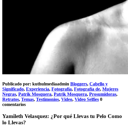
Publicado por:
kuthulmediaadmin
Bloggers
,
Cabello y
Significado
,
Experiencia
,
Fotografía
,
Fotografía de
,
Mujeres
Negras
,
Patrik Mosquera
,
Patrik Mosquera
,
Prosumidoras
,
Retratos
,
Temas
,
Testimonios
,
Video
,
Video Selfies
0
comentarios
Yamileth Velasquez: ¿Por qué Llevas tu Pelo Como
lo Llevas?