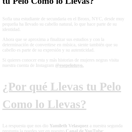
tu Pelo Como lo Llevas?
Sofia una estudiante de secundaria en el Bronx, NYC, desde muy
pequeña ha llevado su cabello natural, lo que hace parte de su
identidad.
Ahora que se aproxima a finalizar sus estudios y con la
determinación de convertirse en música, siente también que su
cabello es parte de su expresión y su autenticidad.
Si quieres conocer esta y más historias de mujeres negras visita
nuestra cuenta de Instagram
@esepelotuyo.
¿Por qué Llevas tu Pelo
Como lo Llevas?
La respuesta que nos dio
Yamileth Velasquez
a nuestra segunda
pregunta la puedes ver en nuestro
Canal de YouTube
: