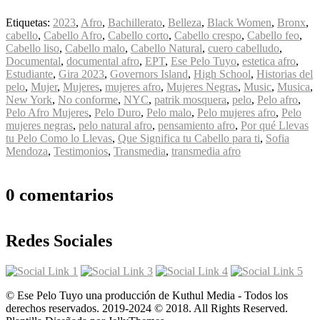
Etiquetas:
2023
,
Afro
,
Bachillerato
,
Belleza
,
Black Women
,
Bronx
,
cabello
,
Cabello Afro
,
Cabello corto
,
Cabello crespo
,
Cabello feo
,
Cabello liso
,
Cabello malo
,
Cabello Natural
,
cuero cabelludo
,
Documental
,
documental afro
,
EPT
,
Ese Pelo Tuyo
,
estetica afro
,
Estudiante
,
Gira 2023
,
Governors Island
,
High School
,
Historias del
pelo
,
Mujer
,
Mujeres
,
mujeres afro
,
Mujeres Negras
,
Music
,
Musica
,
New York
,
No conforme
,
NYC
,
patrik mosquera
,
pelo
,
Pelo afro
,
Pelo Afro Mujeres
,
Pelo Duro
,
Pelo malo
,
Pelo mujeres afro
,
Pelo
mujeres negras
,
pelo natural afro
,
pensamiento afro
,
Por qué Llevas
tu Pelo Como lo Llevas
,
Que Significa tu Cabello para ti
,
Sofia
Mendoza
,
Testimonios
,
Transmedia
,
transmedia afro
0 comentarios
Redes Sociales
© Ese Pelo Tuyo una producción de Kuthul Media - Todos los
derechos reservados. 2019-2024 © 2018. All Rights Reserved.