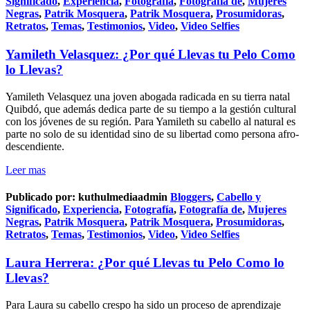
Significado
,
Experiencia
,
Fotografía
,
Fotografía de
,
Mujeres
Negras
,
Patrik Mosquera
,
Patrik Mosquera
,
Prosumidoras
,
Retratos
,
Temas
,
Testimonios
,
Video
,
Video Selfies
Yamileth Velasquez: ¿Por qué Llevas tu Pelo Como
lo Llevas?
Yamileth Velasquez una joven abogada radicada en su tierra natal
Quibdó, que además dedica parte de su tiempo a la gestión cultural
con los jóvenes de su región. Para Yamileth su cabello al natural es
parte no solo de su identidad sino de su libertad como persona afro-
descendiente.
Leer mas
Publicado por:
kuthulmediaadmin
Bloggers
,
Cabello y
Significado
,
Experiencia
,
Fotografía
,
Fotografía de
,
Mujeres
Negras
,
Patrik Mosquera
,
Patrik Mosquera
,
Prosumidoras
,
Retratos
,
Temas
,
Testimonios
,
Video
,
Video Selfies
Laura Herrera: ¿Por qué Llevas tu Pelo Como lo
Llevas?
Para Laura su cabello crespo ha sido un proceso de aprendizaje