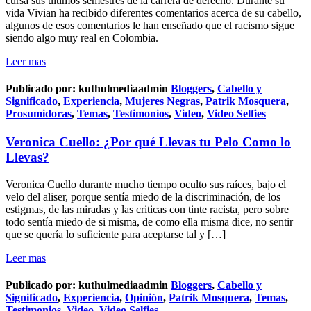
cursa sus últimos semestres de la carrera de derecho. Durante su
vida Vivian ha recibido diferentes comentarios acerca de su cabello,
algunos de esos comentarios le han enseñado que el racismo sigue
siendo algo muy real en Colombia.
Leer mas
Publicado por:
kuthulmediaadmin
Bloggers
,
Cabello y
Significado
,
Experiencia
,
Mujeres Negras
,
Patrik Mosquera
,
Prosumidoras
,
Temas
,
Testimonios
,
Video
,
Video Selfies
Veronica Cuello: ¿Por qué Llevas tu Pelo Como lo
Llevas?
Veronica Cuello durante mucho tiempo oculto sus raíces, bajo el
velo del aliser, porque sentía miedo de la discriminación, de los
estigmas, de las miradas y las criticas con tinte racista, pero sobre
todo sentía miedo de si misma, de como ella misma dice, no sentir
que se quería lo suficiente para aceptarse tal y […]
Leer mas
Publicado por:
kuthulmediaadmin
Bloggers
,
Cabello y
Significado
,
Experiencia
,
Opinión
,
Patrik Mosquera
,
Temas
,
Testimonios
,
Video
,
Video Selfies