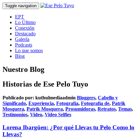
Toggle navigation
EPT
Lo Último
Conexión
Destacado
Galería
Podcasts
Lo que somos
Blog
Nuestro Blog
Historias de Ese Pelo Tuyo
Publicado por:
kuthulmediaadmin
Bloggers
,
Cabello y
Significado
,
Experiencia
,
Fotografía
,
Fotografía de
,
Patrik
Mosquera
,
Patrik Mosquera
,
Prosumidoras
,
Retratos
,
Temas
,
Testimonios
,
Video
,
Video Selfies
Lorena Ibargüen: ¿Por qué Llevas tu Pelo Como lo
Llevas?