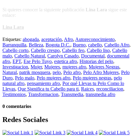
Si quieres conocer la siguiente publicación
Lina Lara
sigue este
enlace:
Lina Lara
Etiquetas:
abogada
,
aceptación
,
Afro
,
Autoreconocimiento
,
Barranquilla
,
Belleza
,
Bogota D.C.
,
Bueno
,
cabello
,
Cabello Afro
,
Cabello corto
,
Cabello crespo
,
Cabello feo
,
Cabello liso
,
Cabello
malo
,
Cabello Natural
,
Carolyn Casado
,
Documental
,
documental
afro
,
EPT
,
Ese Pelo Tuyo
,
estetica afro
,
Historias del pelo
,
Investigacion
,
Mujer
,
Mujeres
,
mujeres afro
,
Mujeres Negras
,
Natural
,
patrik mosquera
,
pelo
,
Pelo afro
,
Pelo Afro Mujeres
,
Pelo
Duro
,
Pelo malo
,
Pelo mujeres afro
,
Pelo mujeres negras
,
pelo
natural afro
,
pensamiento afro
,
Por qué Llevas tu Pelo Como lo
Llevas
,
Que Significa tu Cabello para ti
,
Raices
,
reconciliacion
,
Testimonios
,
Transformacion
,
Transmedia
,
transmedia afro
0 comentarios
Redes Sociales