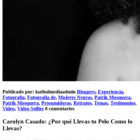
Publicado por:
kuthulmediaadmin
Bloggers
,
Experiencia
,
Fotografía
,
Fotografía de
,
Mujeres Negras
,
Patrik Mosquera
,
Patrik Mosquera
,
Prosumidoras
,
Retratos
,
Temas
,
Testimonios
,
Video
,
Video Selfies
0 comentarios
Carolyn Casado: ¿Por qué Llevas tu Pelo Como lo
Llevas?