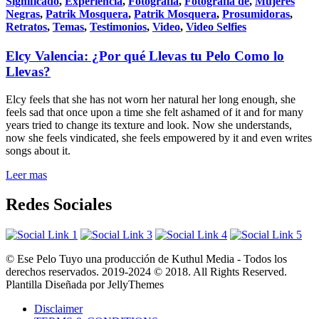
Significado
,
Experiencia
,
Fotografía
,
Fotografía de
,
Mujeres
Negras
,
Patrik Mosquera
,
Patrik Mosquera
,
Prosumidoras
,
Retratos
,
Temas
,
Testimonios
,
Video
,
Video Selfies
Elcy Valencia: ¿Por qué Llevas tu Pelo Como lo
Llevas?
Elcy feels that she has not worn her natural her long enough, she
feels sad that once upon a time she felt ashamed of it and for many
years tried to change its texture and look. Now she understands,
now she feels vindicated, she feels empowered by it and even writes
songs about it.
Leer mas
Redes Sociales
© Ese Pelo Tuyo una producción de Kuthul Media - Todos los
derechos reservados. 2019-2024 © 2018. All Rights Reserved.
Plantilla Diseñada por JellyThemes
Disclaimer