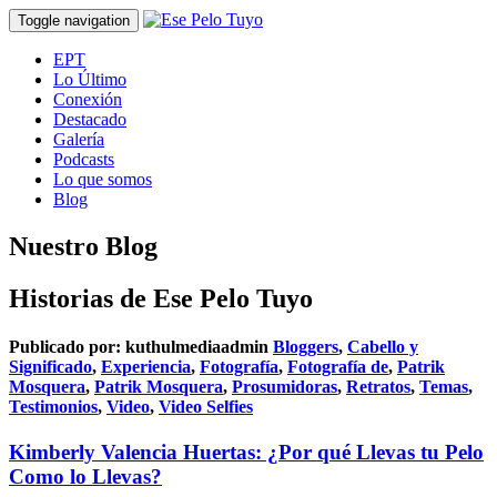
Toggle navigation
EPT
Lo Último
Conexión
Destacado
Galería
Podcasts
Lo que somos
Blog
Nuestro Blog
Historias de Ese Pelo Tuyo
Publicado por:
kuthulmediaadmin
Bloggers
,
Cabello y
Significado
,
Experiencia
,
Fotografía
,
Fotografía de
,
Patrik
Mosquera
,
Patrik Mosquera
,
Prosumidoras
,
Retratos
,
Temas
,
Testimonios
,
Video
,
Video Selfies
Kimberly Valencia Huertas: ¿Por qué Llevas tu Pelo
Como lo Llevas?