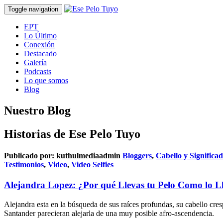
Toggle navigation
EPT
Lo Último
Conexión
Destacado
Galería
Podcasts
Lo que somos
Blog
Nuestro Blog
Historias de Ese Pelo Tuyo
Publicado por:
kuthulmediaadmin
Bloggers
,
Cabello y Significa
Testimonios
,
Video
,
Video Selfies
Alejandra Lopez: ¿Por qué Llevas tu Pelo Como lo L
Alejandra esta en la búsqueda de sus raíces profundas, su cabello cres
Santander parecieran alejarla de una muy posible afro-ascendencia.