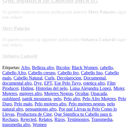
Si quieres conocer nuestra publicación anterior
Mery Palacios
sigue
este enlace:
Mery Palacios
Si quieres conocer la siguiente publicación
Stefanya Cadavid
sigue
este enlace:
Stefanya Cadavid
Etiquetas:
Afro
,
Belleza afro
,
Bicolor
,
Black Women
,
cabello
,
Cabello Afro
,
Cabello crespo
,
Cabello feo
,
Cabello liso
,
Cabello
malo
,
Cabello Natural
,
Curls
,
Decolarocion
,
Documental
,
documental afro
,
Dye
,
EPT
,
Ese Pelo Tuyo
,
estetica afro
,
Film
Producer
,
Hiding
,
Historias del pelo
,
Luisa Alejandra Lopez
,
Mujer
,
Mujeres
,
mujeres afro
,
Mujeres Negras
,
Ocultar
,
Opacada
,
outshined
,
patrik mosquera
,
pelo
,
Pelo afro
,
Pelo Afro Mujeres
,
Pelo
Duro
,
Pelo malo
,
Pelo mujeres afro
,
Pelo mujeres negras
,
pelo
natural afro
,
pensamiento afro
,
Por qué Llevas tu Pelo Como lo
Llevas
,
Productora de Cine
,
Que Significa tu Cabello para ti
,
Rechazo
,
Rejected
,
Relatos
,
Rizos
,
Testimonios
,
Transmedia
,
transmedia afro
,
Women