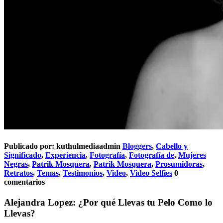
Publicado por:
kuthulmediaadmin
Bloggers
,
Cabello y
Significado
,
Experiencia
,
Fotografía
,
Fotografía de
,
Mujeres
Negras
,
Patrik Mosquera
,
Patrik Mosquera
,
Prosumidoras
,
Retratos
,
Temas
,
Testimonios
,
Video
,
Video Selfies
0
comentarios
Alejandra Lopez: ¿Por qué Llevas tu Pelo Como lo
Llevas?