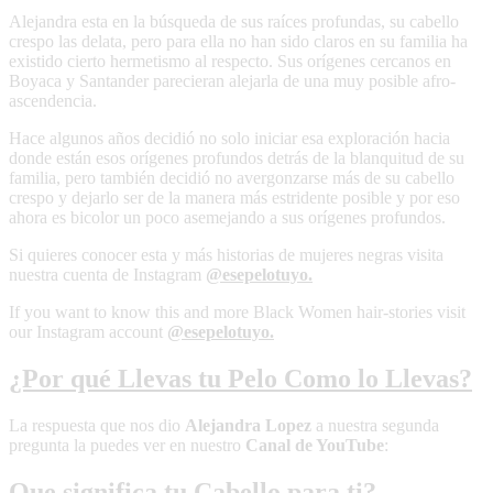
Alejandra esta en la búsqueda de sus raíces profundas, su cabello
crespo las delata, pero para ella no han sido claros en su familia ha
existido cierto hermetismo al respecto. Sus orígenes cercanos en
Boyaca y Santander parecieran alejarla de una muy posible afro-
ascendencia.
Hace algunos años decidió no solo iniciar esa exploración hacia
donde están esos orígenes profundos detrás de la blanquitud de su
familia, pero también decidió no avergonzarse más de su cabello
crespo y dejarlo ser de la manera más estridente posible y por eso
ahora es bicolor un poco asemejando a sus orígenes profundos.
Si quieres conocer esta y más historias de mujeres negras visita
nuestra cuenta de Instagram
@esepelotuyo.
If you want to know this and more Black Women hair-stories visit
our Instagram account
@esepelotuyo.
¿Por qué Llevas tu Pelo Como lo Llevas?
La respuesta que nos dio
Alejandra Lopez
a nuestra segunda
pregunta la puedes ver en nuestro
Canal de YouTube
:
Que significa tu Cabello para ti?