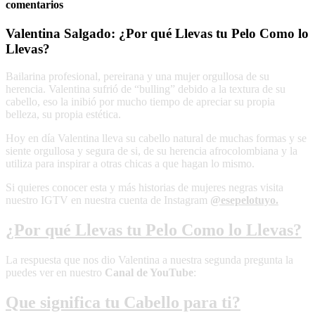
comentarios
Valentina Salgado: ¿Por qué Llevas tu Pelo Como lo
Llevas?
Bailarina profesional, pereirana y una mujer orgullosa de su
herencia. Valentina sufrió de “bulling” debido a la textura de su
cabello, eso la inibió por mucho tiempo de apreciar su propia
belleza, su propia estética.
Hoy en día Valentina lleva su cabello natural de muchas formas y se
siente orgullosa y segura de si, de su herencia afrocolombiana y la
utiliza para inspirar a otras chicas a que hagan lo mismo.
Si quieres conocer esta y más historias de mujeres negras visita
nuestro IGTV en nuestra cuenta de Instagram
@esepelotuyo.
¿Por qué Llevas tu Pelo Como lo Llevas?
La respuesta que nos dio Valentina a nuestra segunda pregunta la
puedes ver en nuestro
Canal de YouTube
:
Que significa tu Cabello para ti?