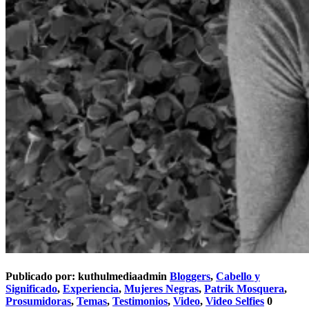
Publicado por:
kuthulmediaadmin
Bloggers
,
Cabello y
Significado
,
Experiencia
,
Mujeres Negras
,
Patrik Mosquera
,
Prosumidoras
,
Temas
,
Testimonios
,
Video
,
Video Selfies
0