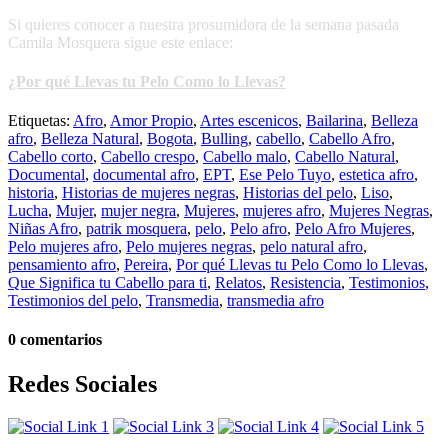
Si quieres conocer a nuestra prosumidora de la semana pasada
Camila Mosquera sigue este enlace:
¿Por qué Llevas tu Pelo Como lo Llevas?
Etiquetas:
Afro
,
Amor Propio
,
Artes escenicos
,
Bailarina
,
Belleza
afro
,
Belleza Natural
,
Bogota
,
Bulling
,
cabello
,
Cabello Afro
,
Cabello corto
,
Cabello crespo
,
Cabello malo
,
Cabello Natural
,
Documental
,
documental afro
,
EPT
,
Ese Pelo Tuyo
,
estetica afro
,
historia
,
Historias de mujeres negras
,
Historias del pelo
,
Liso
,
Lucha
,
Mujer
,
mujer negra
,
Mujeres
,
mujeres afro
,
Mujeres Negras
,
Niñas Afro
,
patrik mosquera
,
pelo
,
Pelo afro
,
Pelo Afro Mujeres
,
Pelo mujeres afro
,
Pelo mujeres negras
,
pelo natural afro
,
pensamiento afro
,
Pereira
,
Por qué Llevas tu Pelo Como lo Llevas
,
Que Significa tu Cabello para ti
,
Relatos
,
Resistencia
,
Testimonios
,
Testimonios del pelo
,
Transmedia
,
transmedia afro
0 comentarios
Redes Sociales