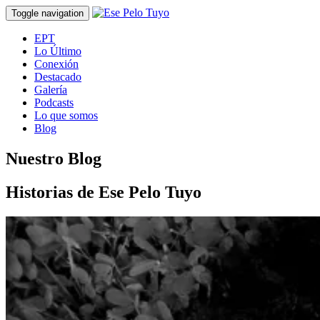
Toggle navigation
EPT
Lo Último
Conexión
Destacado
Galería
Podcasts
Lo que somos
Blog
Nuestro Blog
Historias de Ese Pelo Tuyo