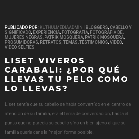
PUBLICADO POR:
KUTHULMEDIAADMIN
BLOGGERS
,
CABELLO Y
SIGNIFICADO
,
EXPERIENCIA
,
FOTOGRAFÍA
,
FOTOGRAFÍA DE
,
MUJERES NEGRAS
,
PATRIK MOSQUERA
,
PATRIK MOSQUERA
,
PROSUMIDORAS
,
RETRATOS
,
TEMAS
,
TESTIMONIOS
,
VIDEO
,
VIDEO SELFIES
LISET VIVEROS
CARABALI: ¿POR QUÉ
LLEVAS TU PELO COMO
LO LLEVAS?
Liset sentía que su cabello se había convertido en el centro de
atención de su familia, era el tema de conversación, hasta el
punto que no parecía su cabello sino un bien ajeno al que su
familia quería darle la “mejor” forma posible.