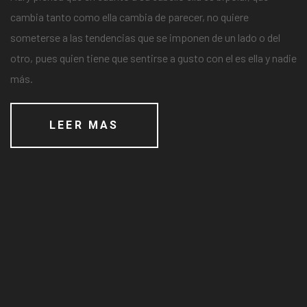
cambia tanto como ella cambia de parecer, no quiere
someterse a las tendencias que se imponen de un lado o del
otro, pues quien tiene que sentirse a gusto con el es ella y nadie
más.
LEER MAS