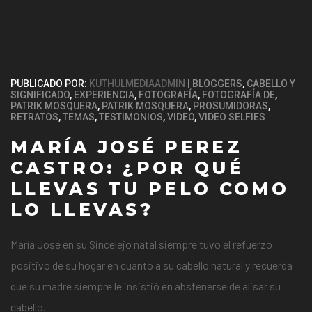
PUBLICADO POR:
KUTHULMEDIAADMIN
BLOGGERS
,
CABELLO Y
SIGNIFICADO
,
EXPERIENCIA
,
FOTOGRAFÍA
,
FOTOGRAFÍA DE
,
PATRIK MOSQUERA
,
PATRIK MOSQUERA
,
PROSUMIDORAS
,
RETRATOS
,
TEMAS
,
TESTIMONIOS
,
VIDEO
,
VIDEO SELFIES
MARÍA JOSÉ PEREZ
CASTRO: ¿POR QUÉ
LLEVAS TU PELO COMO
LO LLEVAS?
María José en su Sincelejo natal siempre tuvo el refuerzo
positivo de su hogar en cuanto a su cabello natural y recuerda
que su madre siempre le insistió en abstenerse de alisar su
cabello.