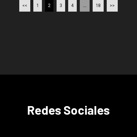
<<
1
2
3
4
...
18
>>
Redes Sociales