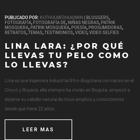
PUBLICADO POR:
KUTHULMEDIAADMIN
BLOGGERS
,
FOTOGRAFÍA
,
FOTOGRAFÍA DE
,
NIÑAS NEGRAS
,
PATRIK
MOSQUERA
,
PATRIK MOSQUERA
,
POESÍA
,
PROSUMIDORAS
,
RETRATOS
,
TEMAS
,
TESTIMONIOS
,
VIDEO
,
VIDEO SELFIES
LINA LARA: ¿POR QUÉ
LLEVAS TU PELO COMO
LO LLEVAS?
Lina es una Ingeniera Industrial Afro-Bogotana con raíces en el
Chocó y Boyacá, ella siempre ha vivido en Bogota, empezó a
dejarse su cabello natural de risos amplios y consistentes
desde que tiene 22 años.
LEER MAS