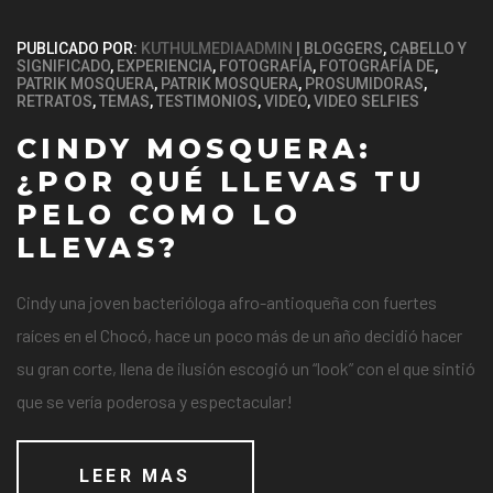
PUBLICADO POR:
KUTHULMEDIAADMIN
BLOGGERS
,
CABELLO Y
SIGNIFICADO
,
EXPERIENCIA
,
FOTOGRAFÍA
,
FOTOGRAFÍA DE
,
PATRIK MOSQUERA
,
PATRIK MOSQUERA
,
PROSUMIDORAS
,
RETRATOS
,
TEMAS
,
TESTIMONIOS
,
VIDEO
,
VIDEO SELFIES
CINDY MOSQUERA:
¿POR QUÉ LLEVAS TU
PELO COMO LO
LLEVAS?
Cindy una joven bacterióloga afro-antioqueña con fuertes
raíces en el Chocó, hace un poco más de un año decidió hacer
su gran corte, llena de ilusión escogió un “look” con el que sintió
que se vería poderosa y espectacular!
LEER MAS