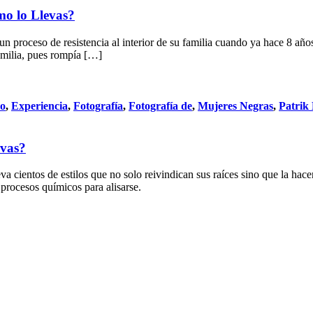
mo lo Llevas?
n proceso de resistencia al interior de su familia cuando ya hace 8 años
amilia, pues rompía […]
do
,
Experiencia
,
Fotografía
,
Fotografía de
,
Mujeres Negras
,
Patrik
evas?
a cientos de estilos que no solo reivindican sus raíces sino que la hace
 procesos químicos para alisarse.