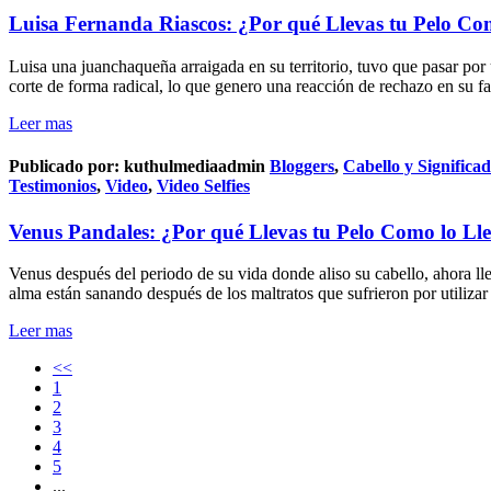
Luisa Fernanda Riascos: ¿Por qué Llevas tu Pelo Co
Luisa una juanchaqueña arraigada en su territorio, tuvo que pasar por u
corte de forma radical, lo que genero una reacción de rechazo en su f
Leer mas
Publicado por:
kuthulmediaadmin
Bloggers
,
Cabello y Significa
Testimonios
,
Video
,
Video Selfies
Venus Pandales: ¿Por qué Llevas tu Pelo Como lo Ll
Venus después del periodo de su vida donde aliso su cabello, ahora llev
alma están sanando después de los maltratos que sufrieron por utilizar
Leer mas
<<
1
2
3
4
5
...