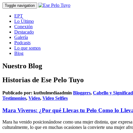
Toggle navigation
EPT
Lo Último
Conexión
Destacado
Galería
Podcasts
Lo que somos
Blog
Nuestro Blog
Historias de Ese Pelo Tuyo
Publicado por:
kuthulmediaadmin
Bloggers
,
Cabello y Significa
Testimonios
,
Video
,
Video Selfies
Mara Viveros: ¿Por qué Llevas tu Pelo Como lo Llev
Mara ha venido posicionándose como una mujer distinta, que expresa su
culturalmente, lo que en muchas ocasiones la convierte una mujer afro