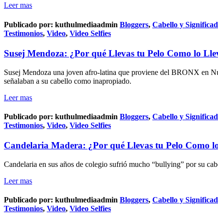
Leer mas
Publicado por:
kuthulmediaadmin
Bloggers
,
Cabello y Significa
Testimonios
,
Video
,
Video Selfies
Susej Mendoza: ¿Por qué Llevas tu Pelo Como lo Lle
Susej Mendoza una joven afro-latina que proviene del BRONX en Nuev
señalaban a su cabello como inapropiado.
Leer mas
Publicado por:
kuthulmediaadmin
Bloggers
,
Cabello y Significa
Testimonios
,
Video
,
Video Selfies
Candelaria Madera: ¿Por qué Llevas tu Pelo Como l
Candelaria en sus años de colegio sufrió mucho “bullying” por su cabe
Leer mas
Publicado por:
kuthulmediaadmin
Bloggers
,
Cabello y Significa
Testimonios
,
Video
,
Video Selfies